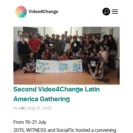
Second Video4Change Latin
America Gathering
by
v4c
|
Aug 31, 2015
From 19-21 July
2015, WITNESS and SocialTic hosted a convening