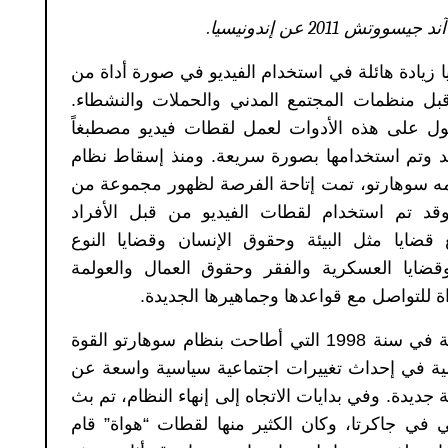
 آند جيسووتش
2011
عن إندونيسيا
.
 زيادة هائلة في استخدام الفيديو في صورة أداة من
قبل منظمات المجتمع المدني والحملات والنشطاء
.
خول على هذه الأدوات لعمل لقطات فيديو مصطبغاً
د وتم استخدامها بصورة سريعة
.
ومنذ إسقاط نظام
مه سوهارتو، تمت إتاحة الفرصة لظهور مجموعة من
قد تم استخدام لقطات الفيديو من قبل الأفراد
ضايا مثل البيئة وحقوق الإنسان وقضايا النوع
ة وقضايا العسكرية والفقر وحقوق العمال والعولمة
اة للتواصل مع قواعدها وجماهيرها الجديدة
.
سية في سنة
1998
التي أطاحت بنظام سوهارتو القوة
قمية في إحداث تغييرات اجتماعية سياسية واسعة عن
 جديدة
.
وفي بدايات الاتجاه إلى إنهاء النظام، تم بث
 في جاكرتا، وكان الكثير منها لقطات
“
هواة
”
قام