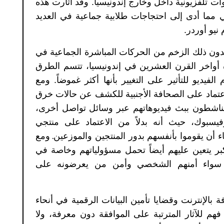
ات تلفزيونية داخل وخارج إندونيسيا
.
وقد أثارت هذه
مما أدى إلى احتجاجات طلابية جماعية في العديد
نيو أوردر
.
بدون ذلك الزخم من الحركات المباشرة الجماعية في
 أواخر القرن العشرين في إندونيسيا، تتسم الطرق
فيديو للتأثير على التغيير بأنها أكثر غموضاً
.
ومع
اعتماد على الصحافة الأجنبية للكشف عن حالات خرق
الناشطون ببث فيديوهاتهم عبر وسائل تواصل أخرى،
فيسبوك، حيث أنه بدلاً من الاعتماد على منتجي
أن يقوموا بأنفسهم بدور المنتجين والموزعين
.
ومع
أكبر يتعين عليهم أيضاً تحمل مسؤولياتهم وخاصة في
ن، سواء أمنهم الشخصي وأمن من يعرضونه على
 بالإنترنت وقضايا تأمين البيانات الرقمية في أنحاء
فهم للآثار المترتبة على الموافقة دون معرفة، ولا