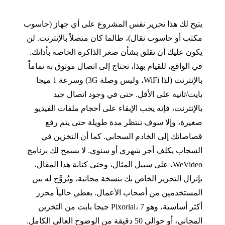
يتيح لك هذا تحرير نفس المشروع على أي جهاز
(
حاسوب
مكتب أو حاسوب نقال
)
، طالما كان متصلاً بالإنترنت
.
لن
يكون عليك أن تقلق بشأن صغر الذاكرة الخاصة بأداتك
.
في الواقع، للقيام بهذا، تحتاج إلى اتصال موثوق به تماماً
بالإنترنت
(
لذا
WiFi
، وليس وصلة
3G)
وسرعة
1
ميجا
بايت
/
ثانية على الأقل
.
حتى في وجود اتصال جيد
بالإنترنت، فإنه يجب الإبقاء على أحجام ملفات الفيديو
صغيرة، وإلا سوف تنتظر مدة طويلة حتى يتم رفع
قصاصاتك إلى الخادم السحابي
.
كما أن التخزين في
السحاب يكلف أجر شهري أو سنوي
.
لا يسمح لك برنامج
WeVideo
، على سبيل المثال، وحتى كتابة هذا المقال،
بإنزال التحرير الخاص بك بنسخة مجانية، ويُروَّج له بين
المستخدمين من أصحاب الأعمال
.
يعطي حالياً محرر
أكثر أساسية، وهو
7
،
Pixorial
جيجا بايت من التخزين
المجاني، أو حوالي
50
دقيقة من الوضوح العالي الكامل
.